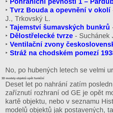
‣
Pohraniční pevnosti 1 – Pardub
‣
Tvrz Bouda a opevnění v okolí
J., Trkovský L.
‣
Tajemství šumavských bunkrů
‣
Dělostřelecké tvrze
- Suchánek J
‣
Ventilační zvony českosloven
‣
Stráž na chodském pomezí 193
No, po hubených letech se velmi uro
3D modely objektů opět funkční
Deset let po nahrání zatím posled
zaříznutí rozhraní od GE je opět m
kartě objektu, nebo v seznamu Hist
modelů objektů jak postavených, t