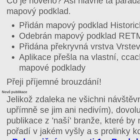
Co je nového? Asi hlavně ta paráda
mapový podklad.
Přidán mapový podklad Historic
Odebrán mapový podklad RETM 
Přidána překryvná vrstva Vrste
Aplikace přešla na vlastní, c
mapové podklady
Přeji příjemné brouzdání!
Nové publikace
Jelikož zdaleka ne všichni návštěv
upřímně se jim ani nedivím), dovolu
publikace z 'naší' branže, které b
pořadí v jakém vyšly a s prolinky k