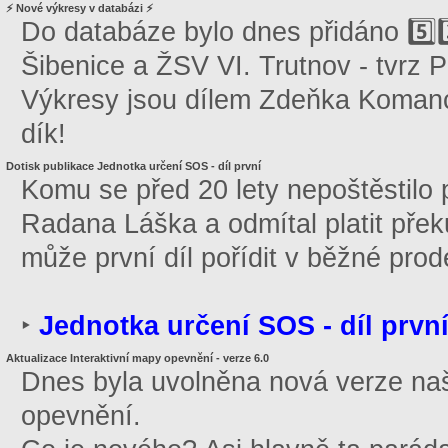
⚡️ Nové výkresy v databázi ⚡️
Do databáze bylo dnes přidáno 5️⃣3
Šibenice a ŽSV VI. Trutnov - tvrz 
Výkresy jsou dílem Zdeňka Komanc
dík!
Dotisk publikace Jednotka určení SOS - díl první
Komu se před 20 lety nepoštěstilo p
Radana Láška a odmítal platit pře
může první díl pořídit v běžné prodej
‣
Jednotka určení SOS - díl prvn
Aktualizace Interaktivní mapy opevnění - verze 6.0
Dnes byla uvolněna nová verze naš
opevnění.